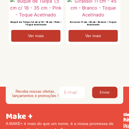
Buquê de Tulipa 1,5 cm c/ 18 – 35 cm – Pink –
Girassol 11 cm – 45 cm – Branco – Toque
Toque Acetinado
Acetinado
Ver mais
Ver mais
Receba nossas ofertas,
Enviar
lançamentos e promoções !
Make +
Li
In
Co
Rá
Pol
Av
A MAKE+ é mais do que um nome, é a nossa promessa de
Ho
Pr
Ma