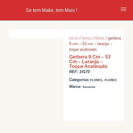
Se tem Make, tem Mais !
início
/
flores
/
flores
/ gerbera
9 cm – 53 cm – laranja –
toque acetinado
Gerbera 9 Cm – 53
Cm – Laranja –
Toque Acetinado
REF:
14170
Categorias
,
FLORES
FLORES
Marca:
Savanna