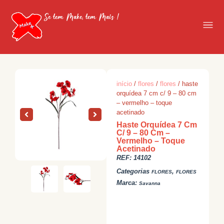
Se tem Make, tem Mais !
início
/
flores
/
flores
/ haste
orquídea 7 cm c/ 9 – 80 cm
– vermelho – toque
acetinado
Haste Orquídea 7 Cm
C/ 9 – 80 Cm –
Vermelho – Toque
Acetinado
REF:
14102
Categorias
,
FLORES
FLORES
Marca:
Savanna