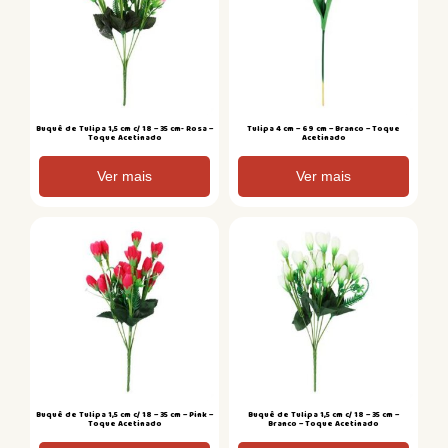
Buquê de Tulipa 1,5 cm c/ 18 – 35 cm- Rosa –
Tulipa 4 cm – 69 cm – Branco – Toque
Toque Acetinado
Acetinado
Ver mais
Ver mais
Buquê de Tulipa 1,5 cm c/ 18 – 35 cm – Pink –
Buquê de Tulipa 1,5 cm c/ 18 – 35 cm –
Toque Acetinado
Branco – Toque Acetinado