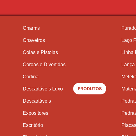
Charms
Furado
Chaveiros
Laço F
Colas e Pistolas
Linha
Coroas e Divertidas
Lança 
Cortina
Meleka
Descartáveis Luxo
PRODUTOS
Materi
Descartáveis
Pedra
Expositores
Pedra
Escritório
Placas