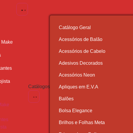
Catálogo Geral
Acessórios de Balão
r Make
Acessórios de Cabelo
s
Adesivos Decorados
antes
Acessórios Neon
jista
Catálogos
Apliques em E.V.A
Balões
Make
Bolsa Elegance
ntes
Brilhos e Folhas Meta
ista