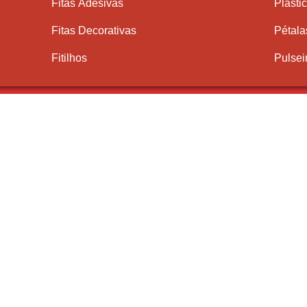
Fitas Adesivas
Plásti
Fitas Decorativas
Pétala
Fitilhos
Pulsei