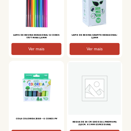
LAPIS DE RESINA HEXAGONAL 12 CORES
LAPIS DE RESINA GRAFITE HEXAGONAL-
175*7 MINA 2,6MM
2,2MM
Ver mais
Ver mais
COLA COLORIDA 25GR – 6 CORES PY
REGUA DE 30 CM GROSSA ( PREMIUM)
(3,5CM. X 3 MM ESPESSURA)