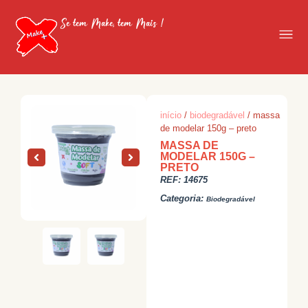
Se tem Make, tem Mais !
início
/
biodegradável
/ massa
de modelar 150g – preto
MASSA DE
MODELAR 150G –
PRETO
REF:
14675
Categoria:
Biodegradável