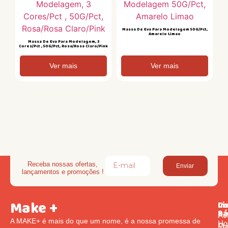
Massa De Eva Para Modelagem 50G/Pct,
Amarelo Limao
Massa De Eva Para Modelagem, 3
Cores/Pct , 50G/Pct, Rosa/Rosa Claro/Pink
Ver mais
Ver mais
Receba nossas ofertas,
Enviar
lançamentos e promoções !
Make +
Li
In
Co
Rá
Pol
Av
A MAKE+ é mais do que um nome, é a nossa promessa de
Ho
Pr
Ma