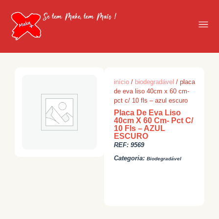
Se tem Make, tem Mais !
início
/
biodegradável
/ placa
de eva liso 40cm x 60 cm-
pct c/ 10 fls – azul escuro
Placa De Eva Liso
40cm X 60 Cm- Pct C/
10 Fls – AZUL
ESCURO
REF:
9569
Categoria:
Biodegradável