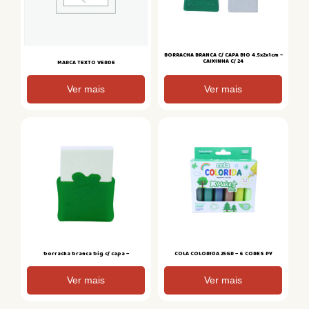
BORRACHA BRANCA C/ CAPA BIO 4.5x2x1cm –
CAIXINHA C/ 24
MARCA TEXTO VERDE
Ver mais
Ver mais
borracha branca big c/ capa –
COLA COLORIDA 25GR – 6 CORES PY
Ver mais
Ver mais