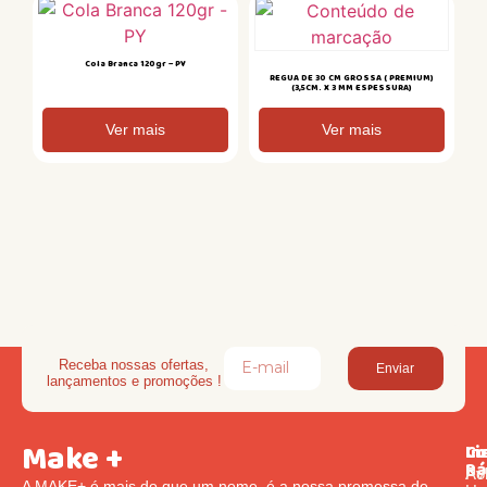
Cola Branca 120gr – PY
REGUA DE 30 CM GROSSA ( PREMIUM)
(3,5CM. X 3 MM ESPESSURA)
Ver mais
Ver mais
Receba nossas ofertas,
Enviar
lançamentos e promoções !
Make +
Li
In
Co
Rá
Pol
Av
A MAKE+ é mais do que um nome, é a nossa promessa de