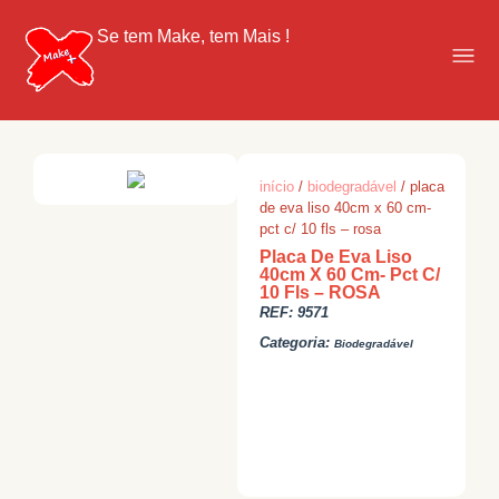
Se tem Make, tem Mais !
início
/
biodegradável
/ placa
de eva liso 40cm x 60 cm-
pct c/ 10 fls – rosa
Placa De Eva Liso
40cm X 60 Cm- Pct C/
10 Fls – ROSA
REF:
9571
Categoria:
Biodegradável