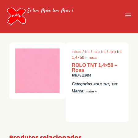
Se tem Make, tem Mais !
início
/
tnt
/
rolo tnt
/ rolo tnt
1,4×50 – rosa
ROLO TNT 1,4×50 –
Rosa
REF:
5964
Categorias
,
ROLO TNT
TNT
Marca:
make +
Produtos relacionados