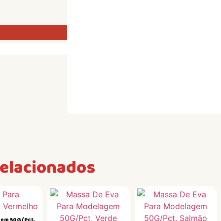
relacionados
gem 50G/Pct,