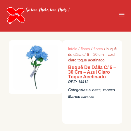
Se tem Make, tem Mais !
início
/
flores
/
flores
/ buquê
de dália c/ 6 – 30 cm – azul
claro toque acetinado
Buquê De Dália C/ 6 –
30 Cm – Azul Claro
Toque Acetinado
REF:
14412
Categorias
,
FLORES
FLORES
Marca:
Savanna