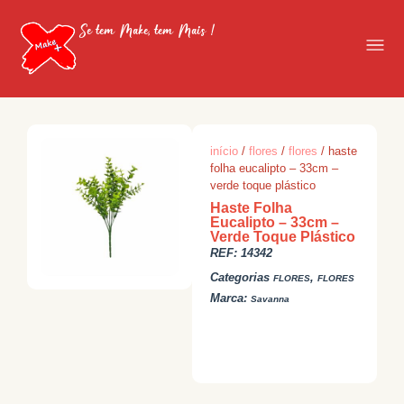
Se tem Make, tem Mais !
início
/
flores
/
flores
/ haste
folha eucalipto – 33cm –
verde toque plástico
Haste Folha
Eucalipto – 33cm –
Verde Toque Plástico
REF:
14342
Categorias
,
FLORES
FLORES
Marca:
Savanna