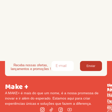
Receba nossas ofertas,
Enviar
lançamentos e promoções !
Make +
Li
In
Co
Rá
Pol
Av
A MAKE+ é mais do que um nome, é a nossa promessa de
Ho
Pr
Ma
inovar e ir além do esperado. Estamos aqui para criar
Pr
De
S
experiências únicas e soluções que fazem a diferença.
285
Re
Tr