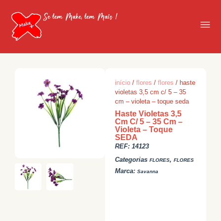
Se tem Make, tem Mais !
início
/
flores
/
flores
/ haste
violetas 3,5 cm c/ 5 – 35
cm – violeta – toque seda
Haste Violetas 3,5
Cm C/ 5 – 35 Cm –
Violeta – Toque
SEDA
REF:
14123
Categorias
,
FLORES
FLORES
Marca:
Savanna