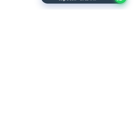
Sobre Nós
Representantes
Área do Lojista
Sac
Catálogos
Catálogo Geral
Acessórios de Balão
Acessórios de Cabelo
Adesivos Decorados