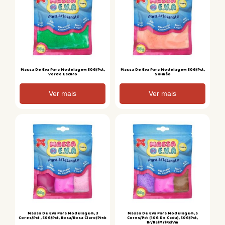
Massa De Eva Para Modelagem 50G/Pct,
Massa De Eva Para Modelagem 50G/Pct,
Verde Escuro
Salmão
Ver mais
Ver mais
Massa De Eva Para Modelagem, 3
Massa De Eva Para Modelagem, 5
Cores/Pct , 50G/Pct, Rosa/Rosa Claro/Pink
Cores/Pct (10G De Cada), 50G/Pct,
Br/Rs/Mr/Rx/Vm