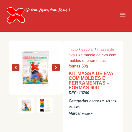
Se tem Make, tem Mais !
início
/
escolar
/
massa de
eva
/ kit massa de eva com
moldes e ferramentas –
formas 60g
KIT MASSA DE EVA
COM MOLDES E
FERRAMENTAS –
FORMAS 60G
REF:
13706
Categorias
,
ESCOLAR
MASSA
DE EVA
Marca:
make +