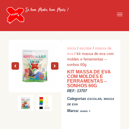
Se tem Make, tem Mais !
início
/
escolar
/
massa de
eva
/ kit massa de eva com
moldes e ferramentas –
sonhos 60g
KIT MASSA DE EVA
COM MOLDES E
FERRAMENTAS –
SONHOS 60G
REF:
13707
Categorias
,
ESCOLAR
MASSA
DE EVA
Marca:
make +