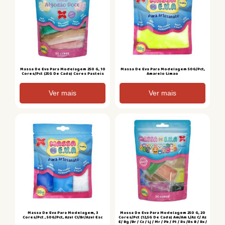
Massa De Eva Para Modelagem 250 G, 10
Massa De Eva Para Modelagem 50G/Pct,
Cores/Pct (25G De Cada) Cores Pasteis
Amarelo Limao
Ver mais
Ver mais
Massa De Eva Para Modelagem, 3
Massa De Eva Para Modelagem 250 G, 20
Cores/Pct , 50G/Pct, Azul Cl/Br/Azul Esc
Cores/Pct (12,5G De Cada) Am/Am L/Az C/ Az
E/ Bg /Br / Cz / Lj / Mr / Pk / Pt / Rs /Rs B / Rx /