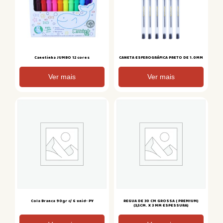
Canetinha JUMBO 12 cores
CANETA ESFEROGRÁFICA PRETO DE 1.0MM
Ver mais
Ver mais
Cola Branca 90gr c/ 6 unid- PY
REGUA DE 30 CM GROSSA ( PREMIUM)
(3,5CM. X 3 MM ESPESSURA)