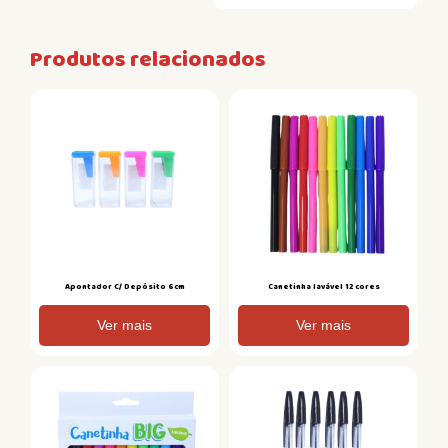
Produtos relacionados
Apontador C/ Depósito 6cm
Canetinha lavável 12 cores
Ver mais
Ver mais