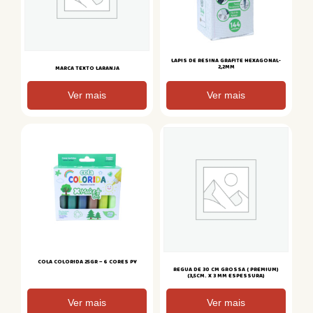
LAPIS DE RESINA GRAFITE HEXAGONAL-
2,2MM
MARCA TEXTO LARANJA
Ver mais
Ver mais
COLA COLORIDA 25GR – 6 CORES PY
REGUA DE 30 CM GROSSA ( PREMIUM)
(3,5CM. X 3 MM ESPESSURA)
Ver mais
Ver mais