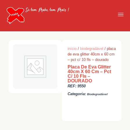
Se tem Make, tem Mais !
início
/
biodegradável
/ placa
de eva glitter 40cm x 60 cm
– pct c/ 10 fls – dourado
Placa De Eva Glitter
40cm X 60 Cm – Pct
C/ 10 Fls –
DOURADO
REF:
9550
Categoria:
Biodegradável