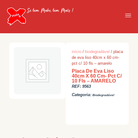
Se tem Make, tem Mais !
início
/
biodegradável
/ placa
de eva liso 40cm x 60 cm-
pct c/ 10 fls – amarelo
Placa De Eva Liso
40cm X 60 Cm- Pct C/
10 Fls – AMARELO
REF:
9563
Categoria:
Biodegradável